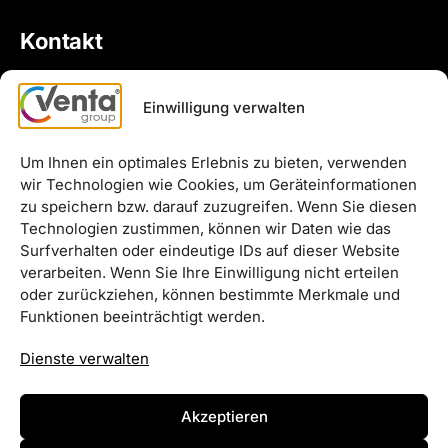
Kontakt
venta group – Eine Marke der Meyers Holding
Einwilligung verwalten
GmbH
Schneiderstr. 76
Um Ihnen ein optimales Erlebnis zu bieten, verwenden
40764 Langenfeld
wir Technologien wie Cookies, um Geräteinformationen
Telefon: 02173 26461-00
zu speichern bzw. darauf zuzugreifen. Wenn Sie diesen
E-Mail: info@venta-group.de
Technologien zustimmen, können wir Daten wie das
Surfverhalten oder eindeutige IDs auf dieser Website
verarbeiten. Wenn Sie Ihre Einwilligung nicht erteilen
Unternehmen der venta group
oder zurückziehen, können bestimmte Merkmale und
Funktionen beeinträchtigt werden.
meventa
Dienste verwalten
coventa
flexivent
Akzeptieren
grammoventa